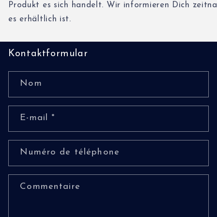
P
r
o
d
u
k
t
e
s
s
i
c
h
h
a
n
d
e
l
t
.
W
i
r
i
n
f
o
r
m
i
e
r
e
n
D
i
c
h
z
e
i
t
n
es
e
r
h
ä
l
t
l
i
c
h
i
s
t
.
Kontaktformular
Nom
E-mail
*
Numéro de téléphone
Commentaire