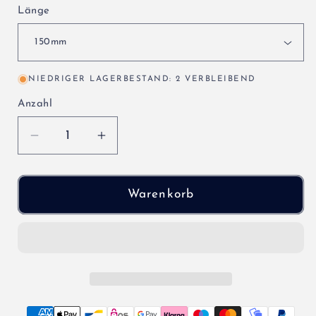
Länge
NIEDRIGER LAGERBESTAND: 2 VERBLEIBEND
Anzahl
Verringere
Erhöhe
die
die
Menge
Menge
für
für
Warenkorb
KUS
KUS
Tanksensor,
Tanksensor,
240
240
–
–
33
33
Ohm
Ohm