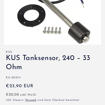
KUS
KUS Tanksensor, 240 – 33
Ohm
SKU:
KU-60334
Normaler
€23,90 EUR
Preis
€20,08
exkl. MwSt.
Inkl. Steuern.
Versand
wird beim Checkout berechnet