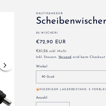
NAUTIK&MEEHR
Scheibenwische
SKU:
20-WISCHER1
Normaler
€72,90 EUR
Preis
€61,26
exkl. MwSt.
Inkl. Steuern.
Versand
wird beim Checkout
Winkel
NIEDRIGER LAGERBESTAND: 2 VERBLE
Anzahl