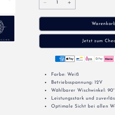
Verringere
Erhöhe
die
die
Menge
Menge
für
für
Warenkor
Scheibenwischermotor
Scheibenwischerm
12V
12V
Jetzt zum Che
Farbe: Weiß
Betriebsspannung: 12V
Wählbarer Wischwinkel: 90°
Leistungsstark und zuverläs
Optimale Sicht bei allen 