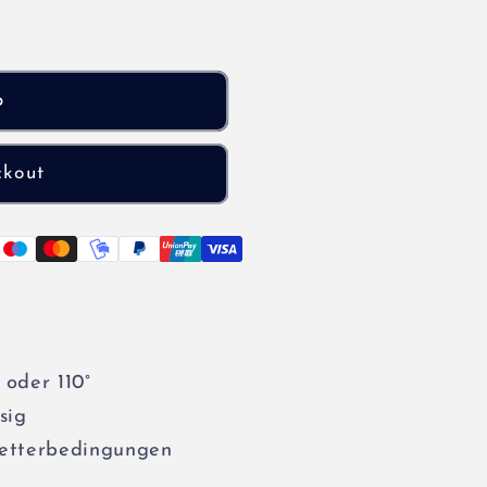
b
otor
ckout
 oder 110°
sig
Wetterbedingungen