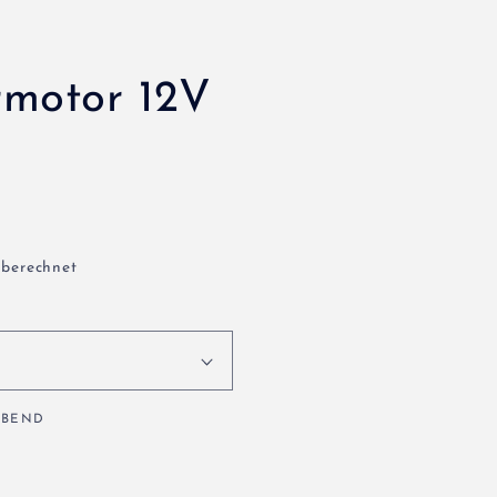
rmotor 12V
 berechnet
IBEND