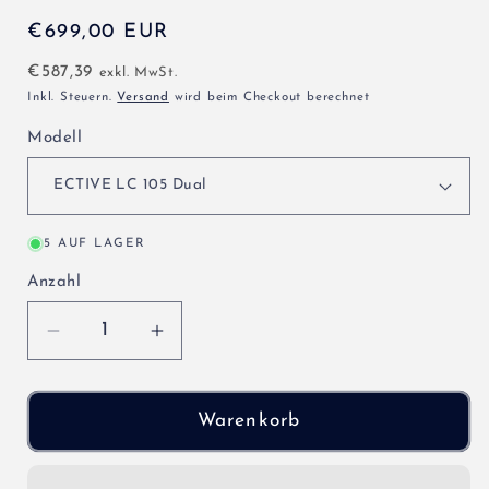
Normaler
€699,00 EUR
Preis
€587,39
exkl. MwSt.
Inkl. Steuern.
Versand
wird beim Checkout berechnet
Modell
5 AUF LAGER
Anzahl
Verringere
Erhöhe
die
die
Menge
Menge
für
für
Warenkorb
ECTIVE
ECTIVE
LC
LC