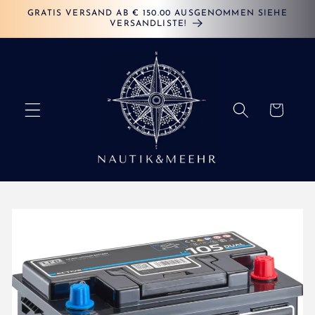
Direkt
GRATIS VERSAND AB € 150.00 AUSGENOMMEN SIEHE
zum
VERSANDLISTE!
Inhalt
Warenkorb