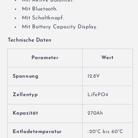
Mit Aktive Balancer.
Stromversorgung
Stromversorgung
Mit Bluetooth.
mit
mit
Mit Schaltknopf.
Bluetooth
Bluetooth
(USt-
(USt-
Mit Battery Capacity Display.
befreit
befreit
Technische Daten
nach
nach
§12
§12
Abs.3
Abs.3
Parameter
Wert
Nr.
Nr.
1
1
Spannung
12.8V
S.1
S.1
UStG)
UStG)
Deutschland
Deutschland
Zellentyp
LiFePO4
Kapazität
270Ah
Entladetemperatur
-20°C bis 60°C