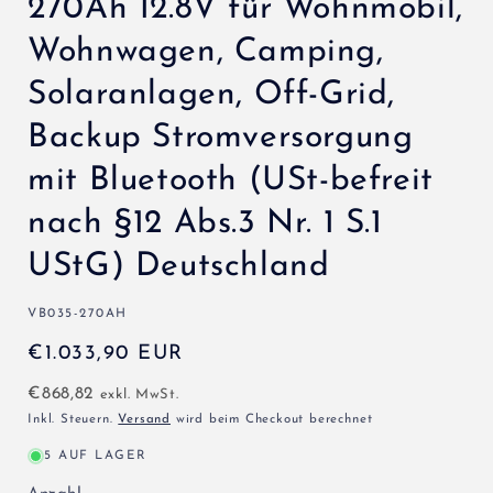
270Ah 12.8V für Wohnmobil,
Wohnwagen, Camping,
Solaranlagen, Off-Grid,
Backup Stromversorgung
mit Bluetooth (USt-befreit
nach §12 Abs.3 Nr. 1 S.1
UStG) Deutschland
SKU:
VB035-270AH
Normaler
€1.033,90 EUR
Preis
€868,82
exkl. MwSt.
Inkl. Steuern.
Versand
wird beim Checkout berechnet
5 AUF LAGER